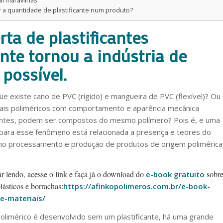
r a quantidade de plastificante num produto?
ta de plastificantes
nte tornou a indústria de
possível.
ue existe cano de PVC (rígido) e mangueira de PVC (flexível)? Ou
iais poliméricos com comportamento e aparência mecânica
ntes, podem ser compostos do mesmo polímero? Pois é, e uma
 para esse fenômeno está relacionada a presença e teores do
o no processamento e produção de produtos de origem polimérica
r lendo, acesse o link e faça já o download do
sobr
e-book gratuito
lásticos e borrachas:
https://afinkopolimeros.com.br/e-book-
de-materiais/
limérico é desenvolvido sem um plastificante, há uma grande