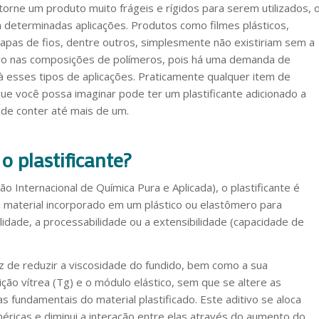
torne um produto muito frágeis e rígidos para serem utilizados, 
 determinadas aplicações. Produtos como filmes plásticos,
apas de fios, dentre outros, simplesmente não existiriam sem a
vo nas composições de polímeros, pois há uma demanda de
e à esses tipos de aplicações. Praticamente qualquer item de
que você possa imaginar pode ter um plastificante adicionado a
ode conter até mais de um.
o plastificante?
o Internacional de Química Pura e Aplicada), o plastificante é
 material incorporado em um plástico ou elastômero para
ilidade, a processabilidade ou a extensibilidade (capacidade de
az de reduzir a viscosidade do fundido, bem como a sua
ção vítrea (Tg) e o módulo elástico, sem que se altere as
as fundamentais do material plastificado. Este aditivo se aloca
méricas e diminui a interação entre elas através do aumento do