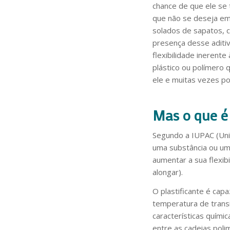
chance de que ele se 
que não se deseja em
solados de sapatos, c
presença desse aditi
flexibilidade inerent
plástico ou polímero 
ele e muitas vezes p
Mas o que é 
Segundo a IUPAC (Uniã
uma substância ou um
aumentar a sua flexib
alongar).
O plastificante é cap
temperatura de transi
características químic
entre as cadeias poli