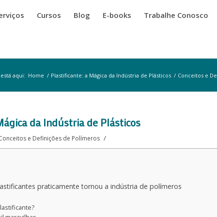
erviços
Cursos
Blog
E-books
Trabalhe Conosco
está aqui:
Home
/
Plastificante: a Mágica da Indústria de Plásticos
/
Conceitos e De
 Mágica da Indústria de Plásticos
/
Conceitos e Definições de Polímeros
astificantes praticamente tornou a indústria de polímeros
astificante?
l maravilhas