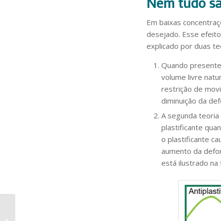
Nem tudo sã
Em baixas concentraçõ
desejado. Esse efeit
explicado por duas te
Quando presente 
volume livre natu
restrição de mov
diminuição da def
A segunda teoria 
plastificante qua
o plastificante ca
aumento da defor
está ilustrado na 
Fatores que Afetam a
Cristalização de