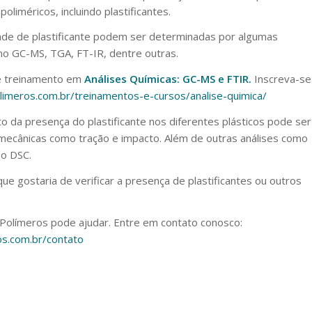
oliméricos, incluindo plastificantes.
ade de plastificante podem ser determinadas por algumas
omo GC-MS, TGA, FT-IR, dentre outras.
ce treinamento em
Análises Químicas: GC-MS e FTIR.
Inscreva-se
olimeros.com.br/treinamentos-e-cursos/analise-quimica/
to da presença do plastificante nos diferentes plásticos pode ser
 mecânicas como tração e impacto. Além de outras análises como
 o DSC.
e gostaria de verificar a presença de plastificantes ou outros
 Polímeros pode ajudar. Entre em contato conosco:
os.com.br/contato