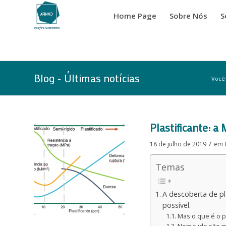
Home Page
Sobre Nós
S
Blog - Últimas notícias
Você 
disse:
disse:
disse:
disse:
Plastificante: a
/
18 de julho de 2019
em
Temas
A descoberta de pl
possível.
Mas o que é o pl
Nem tudo são mi