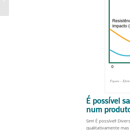
Polímeros
Figura – Efeit
É possível s
num produt
Sim! É possível! Dive
qualitativamente mas