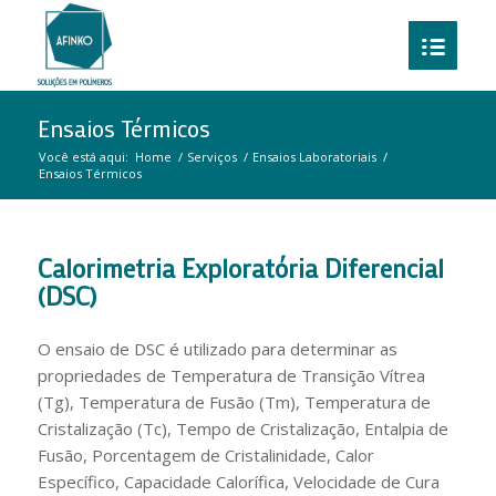
Ensaios Térmicos
Você está aqui:
Home
/
Serviços
/
Ensaios Laboratoriais
/
Ensaios Térmicos
Calorimetria Exploratória Diferencial
(DSC)
O ensaio de DSC é utilizado para determinar as
propriedades de Temperatura de Transição Vítrea
(Tg), Temperatura de Fusão (Tm), Temperatura de
Cristalização (Tc), Tempo de Cristalização, Entalpia de
Fusão, Porcentagem de Cristalinidade, Calor
Específico, Capacidade Calorífica, Velocidade de Cura