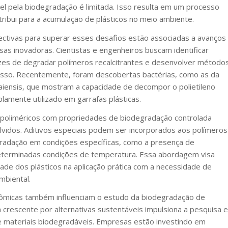
l pela biodegradação é limitada. Isso resulta em um processo
ibui para a acumulação de plásticos no meio ambiente.
ectivas para superar esses desafios estão associadas a avanços
sas inovadoras. Cientistas e engenheiros buscam identificar
es de degradar polímeros recalcitrantes e desenvolver método
sso. Recentemente, foram descobertas bactérias, como as da
aiensis, que mostram a capacidade de decompor o polietileno
plamente utilizado em garrafas plásticas.
s poliméricos com propriedades de biodegradação controlada
vidos. Aditivos especiais podem ser incorporados aos polímeros
gradação em condições específicas, como a presença de
terminadas condições de temperatura. Essa abordagem visa
idade dos plásticos na aplicação prática com a necessidade de
mbiental.
ômicas também influenciam o estudo da biodegradação de
crescente por alternativas sustentáveis impulsiona a pesquisa e
 materiais biodegradáveis. Empresas estão investindo em