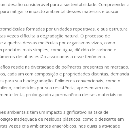
 um desafio considerável para a sustentabilidade. Compreender 
 para mitigar o impacto ambiental desses materiais e buscar
romoléculas formadas por unidades repetitivas, e sua estrutura
as vezes dificulta a degradação natural. O processo de
e a quebra dessas moléculas por organismos vivos, como
em produtos mais simples, como água, dióxido de carbono e
números desafios estão associados a esse fenômeno.
safios reside na diversidade de polímeros presentes no mercado.
icos, cada um com composição e propriedades distintas, demanda
as para sua biodegradação. Polímeros convencionais, como o
ropileno, conhecidos por sua resistência, apresentam uma
rmente lenta, prolongando a permanência desses materiais no
ões ambientais têm um impacto significativo na taxa de
posição inadequada de resíduos plásticos, como o descarte em
uitas vezes cria ambientes anaeróbicos, nos quais a atividade