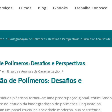
erviços
Cursos
Blog
E-books
Trabalhe Conosco
ome
/
Biodegradação de Polímeros: Desafios e Perspectivas
/
Ensaios e Análises de
e Polímeros: Desafios e Perspectivas
/
/
em
Ensaios e Análises de Caracterização
o de Polímeros: Desafios e
esíduos plásticos tornou-se uma preocupação global, estimulando
te no estudo da biodegradação de polímeros. Enquanto os
m um papel crucial na sociedade moderna, sua resistência