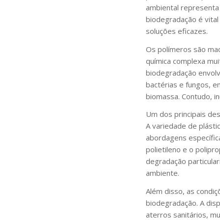
ambiental representa
biodegradação é vital
soluções eficazes.
Os polímeros são mac
química complexa muit
biodegradação envolv
bactérias e fungos, 
biomassa. Contudo, i
Um dos principais de
A variedade de plást
abordagens específic
polietileno e o polip
degradação particula
ambiente.
Além disso, as condiç
biodegradação. A dis
aterros sanitários, m