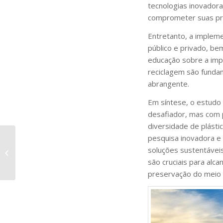
tecnologias inovador
comprometer suas pro
Entretanto, a implem
público e privado, be
educação sobre a imp
reciclagem são funda
abrangente.
Em síntese, o estudo
desafiador, mas com 
diversidade de plásti
pesquisa inovadora e 
Como analisar a
soluções sustentávei
velocidade de cura de
são cruciais para alca
polímeros termofixos?
preservação do meio