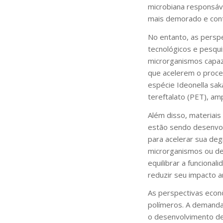
microbiana responsáve
mais demorado e contr
No entanto, as persp
tecnológicos e pesqui
microrganismos capaz
que acelerem o proce
espécie Ideonella sak
tereftalato (PET), am
Além disso, materiai
estão sendo desenvol
para acelerar sua de
microrganismos ou de
equilibrar a funcional
reduzir seu impacto a
As perspectivas econ
polímeros. A demanda 
o desenvolvimento de