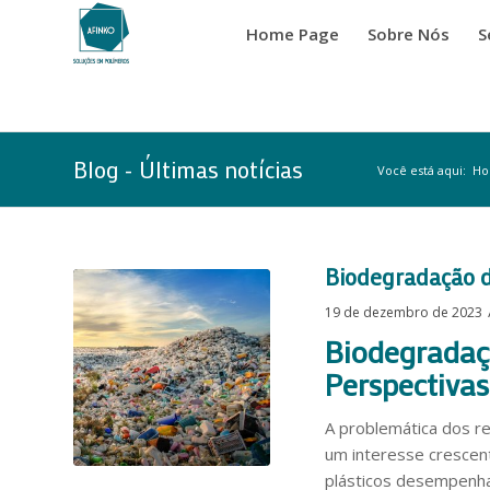
Home Page
Sobre Nós
S
Blog - Últimas notícias
Você está aqui:
H
Biodegradação d
19 de dezembro de 2023
Biodegradaçã
Perspectivas
A problemática dos r
um interesse crescen
plásticos desempenha