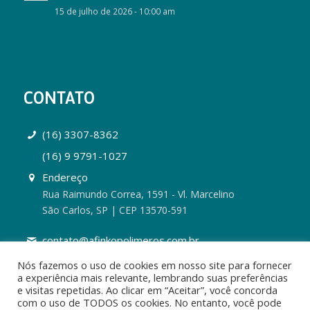
15 de julho de 2026 - 10:00 am
CONTATO
(16) 3307-8362
(16) 9 9791-1027
Endereço
Rua Raimundo Correa, 1591 - Vl. Marcelino
São Carlos, SP | CEP 13570-591
contato@afinkopolimeros.com.br
Nós fazemos o uso de cookies em nosso site para fornecer
a experiência mais relevante, lembrando suas preferências
e visitas repetidas. Ao clicar em “Aceitar”, você concorda
com o uso de TODOS os cookies. No entanto, você pode