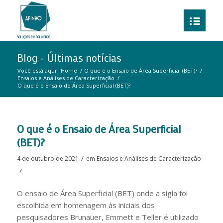
Blog - Últimas notícias
Você está aqui:
Home
/
O que é o Ensaio de Área Superficial (BET)?
/
Ensaios e Análises de Caracterização
/
O que é o Ensaio de Área Superficial (BET)?
disse:
disse:
disse:
disse:
disse:
O que é o Ensaio de Área Superficial
(BET)?
/
4 de outubro de 2021
em
Ensaios e Análises de Caracterização
/
O ensaio de Área Superficial (BET) onde a sigla foi
escolhida em homenagem às iniciais dos
pesquisadores Brunauer, Emmett e Teller é utilizado