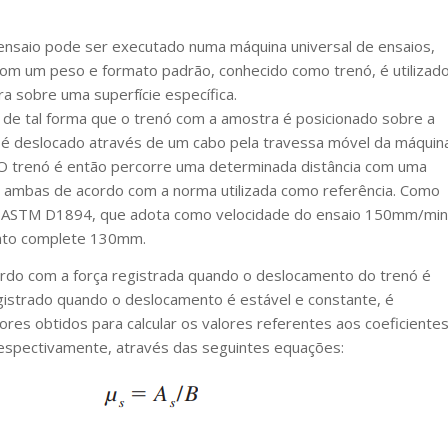
saio pode ser executado numa máquina universal de ensaios,
com um peso e formato padrão, conhecido como trenó, é utilizad
ra sobre uma superfície específica.
de tal forma que o trenó com a amostra é posicionado sobre a
e é deslocado através de um cabo pela travessa móvel da máquin
. O trenó é então percorre uma determinada distância com uma
a, ambas de acordo com a norma utilizada como referência. Como
 ASTM D1894, que adota como velocidade do ensaio 150mm/min
nto complete 130mm.
ordo com a força registrada quando o deslocamento do trenó é
registrado quando o deslocamento é estável e constante, é
alores obtidos para calcular os valores referentes aos coeficiente
respectivamente, através das seguintes equações: