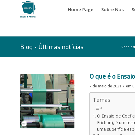
Home Page
Sobre Nós
S
Blog - Últimas notícias
Você est
disse:
O que é o Ensaio
/
7 de maio de 2021
em
C
Temas
O Ensaio de Coefic
Friction), é um tes
uma superfície espe