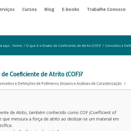
erviços
Cursos
Blog
E-books
Trabalhe Conosco
á aqui:
Home
/
O que é o Ensaio de Coeficiente de Atrito (COF)?
/
Conceitos e Def
 de Coeficiente de Atrito (COF)?
/
onceitos e Definições de Polímeros
,
Ensaios e Análises de Caracterização
iente de Atrito, também conhecido como COF (Coefficient of
te que mensura a força de atrito ao deslizar-se um material em
cífica.