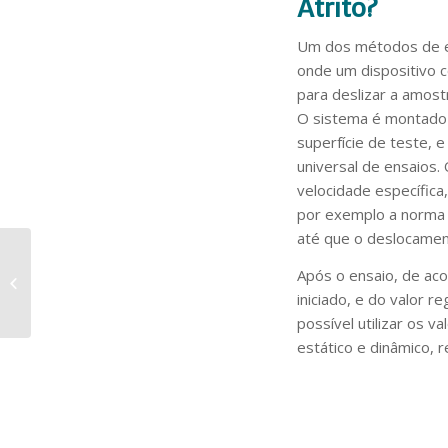
Atrito?
Um dos métodos de en
onde um dispositivo 
para deslizar a amost
O sistema é montado 
superfície de teste, 
universal de ensaios
velocidade específic
por exemplo a norma
até que o deslocame
Ensaio de abrasão: O
Após o ensaio, de ac
que é e como é
iniciado, e do valor 
realizado?
possível utilizar os v
estático e dinâmico, 