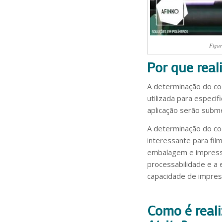
Figur
Por que real
A determinação do coe
utilizada para especi
aplicação serão submet
A determinação do coe
interessante para fi
embalagem e impressã
processabilidade e a 
capacidade de impres
Como é reali