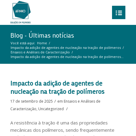
Blog - Últimas notícias
Você está aqui:
Home
/
Impacto da adição de agentes de nucleação na tração de polímeros
/
Ensaios e Análises de Caracterização
/
Impacto da adição de agentes de nucleação na tração de polímeros...
Impacto da adição de agentes de
nucleação na tração de polímeros
/
17 de setembro de 2025
em
Ensaios e Análises de
/
Caracterização
,
Uncategorized
A resistência à tração é uma das propriedades
mecânicas dos polímeros, sendo frequentemente