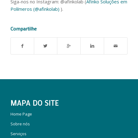
Siga-nos no Instagram: @‌afinkolab (
Afinko Soluções em
Polímeros (@afinkolab)
).
Compartilhe
MAPA DO SITE
Home Page
Sobre nós
Serviços