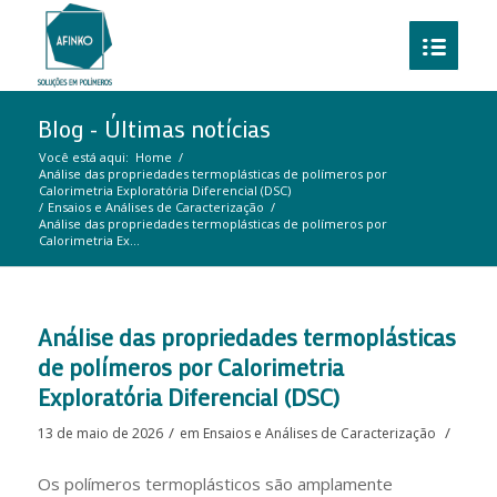
Blog - Últimas notícias
Você está aqui:
Home
/
Análise das propriedades termoplásticas de polímeros por
Calorimetria Exploratória Diferencial (DSC)
/
Ensaios e Análises de Caracterização
/
Análise das propriedades termoplásticas de polímeros por
Calorimetria Ex...
Análise das propriedades termoplásticas
de polímeros por Calorimetria
Exploratória Diferencial (DSC)
/
/
13 de maio de 2026
em
Ensaios e Análises de Caracterização
Os polímeros termoplásticos são amplamente