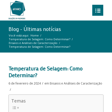
Blog - Últimas notícias
Você está aqui:
Home
/
Temperatura de Selagem: Como Determinar?
/
Ensaios e Análises de Caracterização
/
Temperatura de Selagem: Como Determinar?
Temperatura de Selagem: Como
Determinar?
/
6 de fevereiro de 2024
em
Ensaios e Análises de Caracterização
/
Temas