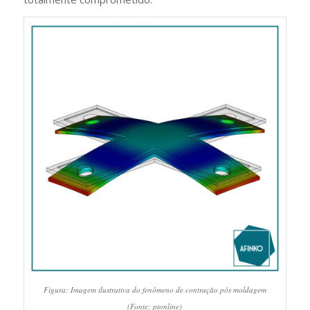
Figura: Imagem ilustrativa do fenômeno de contração pós moldagem
(Fonte: ptonline)