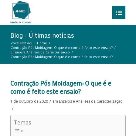
Blog - Últimas notícias
Você está aqui:
Home
/
Contração Pós Moldagem: O que é e como é feito este ensaio?
/
Ensaios e Análises de Caracterização
/
Contração Pós Moldagem: O que é e como é feito este ensaio?
Contração Pós Moldagem: O que é e
como é feito este ensaio?
/
1 de outubro de 2020
em
Ensaios e Análises de Caracterização
/
Temas